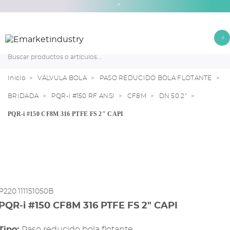
*
0
Inicio
VÁLVULA BOLA
PASO REDUCIDO BOLA FLOTANTE
BRIDADA
PQR-i #150 RF ANSI
CF8M
DN 50 2"
PQR-i #150 CF8M 316 PTFE FS 2" CAPI
P220.111151050B
PQR-i #150 CF8M 316 PTFE FS 2" CAPI
Tipo:
paso reducido bola flotante