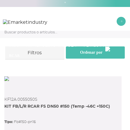
*
0
RCAR
KIT REPUESTO VÁLVULA
FB#150-PN16
Inicio
Ordenar por
Filtros
RCAR
Ver filtros
KF12A.0055050S
KIT FB/L/R RCAR FS DN50 #150 (Temp -46C +150C)
Tipo:
fb#150-pn16