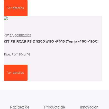
Ver detalles
KF12A.0055200S
KIT FB RCAR FS DN200 #150 -PN16 (Temp -46C +150C)
Tipo:
fb#150-pn16
Ver detalles
Rapidez de
Producto de
Innovación