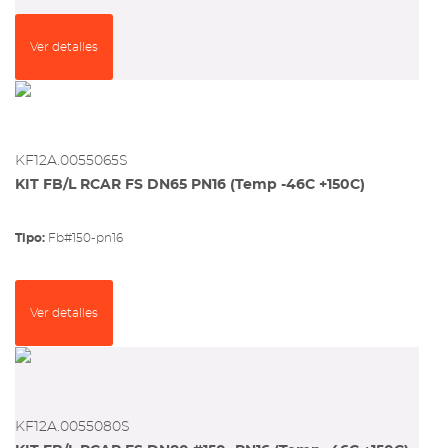
Ver detalles
KF12A.0055065S
KIT FB/L RCAR FS DN65 PN16 (Temp -46C +150C)
Tipo:
fb#150-pn16
Ver detalles
KF12A.0055080S