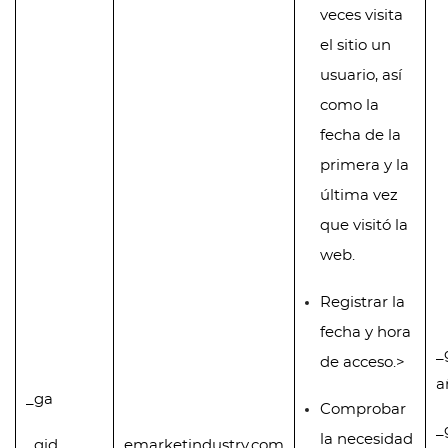
veces visita
el sitio un
usuario, así
como la
fecha de la
primera y la
última vez
que visitó la
web.
Registrar la
fecha y hora
_
de acceso.>
a
_ga
Comprobar
_
la necesidad
_gid
emarketindustry.com